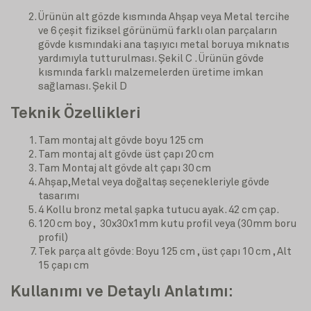
Ürünün alt gözde kısmında Ahşap veya Metal tercihe
ve 6 çeşit fiziksel görünümü farklı olan parçaların
gövde kısmındaki ana taşıyıcı metal boruya mıknatıs
yardımıyla tutturulması. Şekil C . Ürünün gövde
kısmında farklı malzemelerden üretime imkan
sağlaması. Şekil D
Teknik Özellikleri
Tam montaj alt gövde boyu 125 cm
Tam montaj alt gövde üst çapı 20 cm
Tam Montaj alt gövde alt çapı 30 cm
Ahşap,Metal veya doğaltaş seçenekleriyle gövde
tasarımı
4 Kollu bronz metal şapka tutucu ayak. 42 cm çap.
120 cm boy , 30x30x1mm kutu profil veya (30mm boru
profil)
Tek parça alt gövde: Boyu 125 cm , üst çapı 10 cm , Alt
15 çapı cm
Kullanımı ve Detaylı Anlatımı: